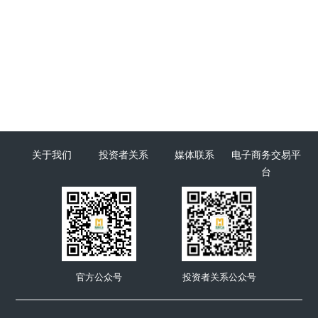
关于我们
投资者关系
媒体联系
电子商务交易平
台
官方公众号
投资者关系公众号