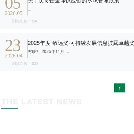
05
关于负责任全球供应链的尽职管理政策
投资"双轮驱动，持续推进
这里是我们与世界分享最
心动力。我们重视团队合
团共同出资成立，2014年
面向全球，绿色发展，持
的认同感，努力构建和谐
战略转型，目前已完成"铁
新动态和创新成果的窗
作、开放沟通、持续学习
...
在上海证券交易所挂牌上
续成长"的发展理念，积极
互信的资本市场生态圈。
矿石+油气+新能源"三大赛
口，致力于与您保持紧密
和个人成长，期待您的加
2026.05
市（股票代码：
响应"双碳"目标行动，切实
道的产业布局。
的联系，感谢您对海南矿
入，一起开启新的旅程。
浏览次数: 1240
探索更多

601969）。
履行企业社会责任，与利
业的关注，期待与您共同
探索更多
探索更多


益相关方共享发展成果。
及时回应资本市场及投资
成长。
探索更多

者的关切问题，增进投资
23
我们坚持"产业运营+产业
人才是推动公司发展的核
探索更多
探索更多

2025年度“致远奖·可持续发展信息披露卓越奖

海南矿业成立于2007年，
者对企业价值及经营理念
投资"双轮驱动，持续推进
心动力。我们重视团队合
由复星集团与海南海钢集
我们深入践行"根植海南，
的认同感，努力构建和谐
财联社 2025年11月 ...
战略转型，目前已完成"铁
这里是我们与世界分享最
作、开放沟通、持续学习
2026.04
团共同出资成立，2014年
面向全球，绿色发展，持
互信的资本市场生态圈。
矿石+油气+新能源"三大赛
新动态和创新成果的窗
和个人成长，期待您的加
在上海证券交易所挂牌上
续成长"的发展理念，积极
浏览次数: 1533
道的产业布局。
口，致力于与您保持紧密
入，一起开启新的旅程。
探索更多

市（股票代码：
响应"双碳"目标行动，切实
的联系，感谢您对海南矿
探索更多
探索更多


601969）。
履行企业社会责任，与利
及时回应资本市场及投资
业的关注，期待与您共同
益相关方共享发展成果。
者的关切问题，增进投资
成长。
探索更多

1
者对企业价值及经营理念
探索更多
探索更多


海南矿业成立于2007年，
的认同感，努力构建和谐
THE LATEST NEWS
由复星集团与海南海钢集
我们深入践行"根植海南，
互信的资本市场生态圈。
团共同出资成立，2014年
面向全球，绿色发展，持
探索更多

在上海证券交易所挂牌上
续成长"的发展理念，积极
市（股票代码：
响应"双碳"目标行动，切实
及时回应资本市场及投资
601969）。
履行企业社会责任，与利
者的关切问题，增进投资
益相关方共享发展成果。