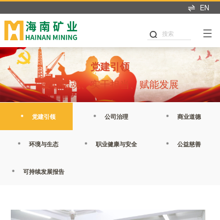
EN
产业布局
可持续发展
投资者中心
新闻中心
人才招聘
米乐（中国）
关于我们
搜索
可持续发展
产业布局
投资者关系
新闻中心
加入我们
董事长致辞
党建引领
铁矿石
业绩交流
海矿新闻
热招职位
党建引领
企业简介
公司治理
石油天然气
信息披露
媒体聚焦
职业发展
凝心铸魂、实干担当、赋能发展
发展历程
商业道德
新能源
股市行情
媒体联系
海矿人
管理团队
党建引领
公司治理
商业道德
环境与生态
投关资讯
发展战略
我们坚持"产业运营+产业
这里是我们与世界分享最
人才是推动公司发展的核
职业健康与安全
研究报告
环境与生态
职业健康与安全
公益慈善
投资"双轮驱动，持续推进
新动态和创新成果的窗
心动力。我们重视团队合
企业文化
战略转型，目前已完成"铁
口，致力于与您保持紧密
作、开放沟通、持续学习
公益慈善
联系我们
矿石+油气+新能源"三大赛
的联系，感谢您对海南矿
和个人成长，期待您的加
可持续发展报告
荣誉资质
道的产业布局。
业的关注，期待与您共同
入，一起开启新的旅程。
可持续发展报告
成长。
探索更多
探索更多


及时回应资本市场及投资
探索更多

海南矿业成立于2007年，
者的关切问题，增进投资
我们坚持"产业运营+产业
人才是推动公司发展的核
由复星集团与海南海钢集
我们深入践行"根植海南，
者对企业价值及经营理念