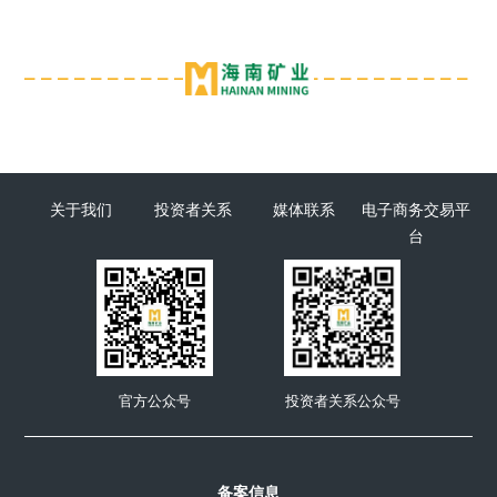
关于我们
投资者关系
媒体联系
电子商务交易平
台
官方公众号
投资者关系公众号
备案信息