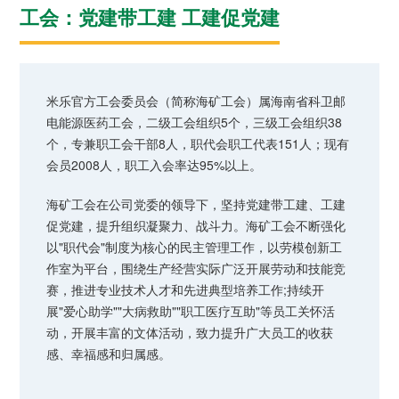
工会：党建带工建 工建促党建
米乐官方工会委员会（简称海矿工会）属海南省科卫邮
电能源医药工会，二级工会组织5个，三级工会组织38
个，专兼职工会干部8人，职代会职工代表151人；现有
会员2008人，职工入会率达95%以上。
海矿工会在公司党委的领导下，坚持党建带工建、工建
促党建，提升组织凝聚力、战斗力。海矿工会不断强化
以"职代会"制度为核心的民主管理工作，以劳模创新工
作室为平台，围绕生产经营实际广泛开展劳动和技能竞
赛，推进专业技术人才和先进典型培养工作;持续开
展"爱心助学""大病救助""职工医疗互助"等员工关怀活
动，开展丰富的文体活动，致力提升广大员工的收获
感、幸福感和归属感。