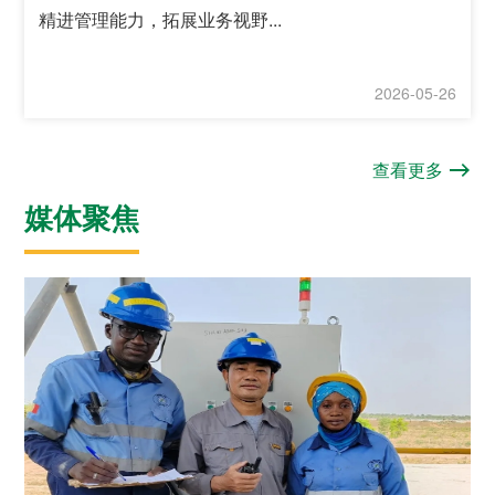
行
精进管理能力，拓展业务视野...
2026-05-26
查看更多
媒体聚焦